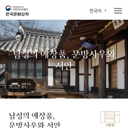
한국어
남성의 애장품, 문방사우와
서안
남성의 애장품,
문방사우와 서안
사랑방