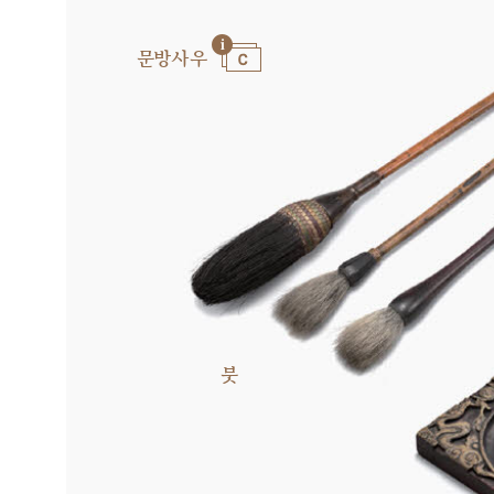
문방사우
붓