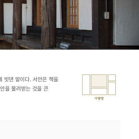
에 빗댄 말이다. 서안은 책을
서안을 물려받는 것을 큰
사랑방