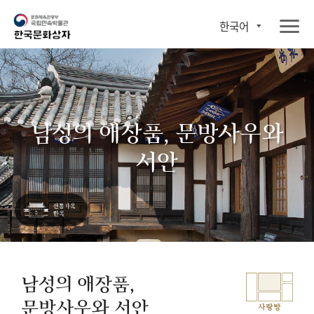
한국어
남성의 애장품, 문방사우와
서안
남성의 애장품,
문방사우와 서안
사랑방