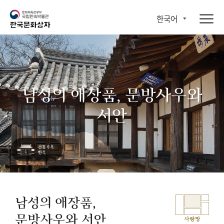
한국어
남성의 애장품, 문방사우와
서안
남성의 애장품,
문방사우와 서안
사랑방