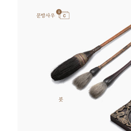
문방사우
붓