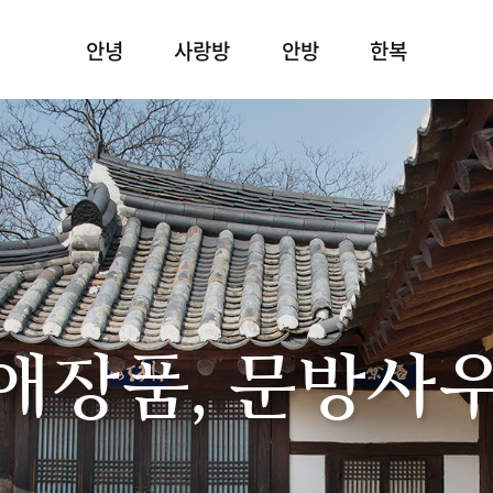
안녕
사랑방
안방
한복
애장품, 문방사