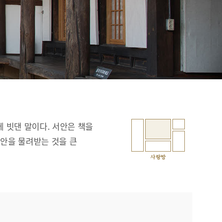
에 빗댄 말이다. 서안은 책을
서안을 물려받는 것을 큰
사랑방