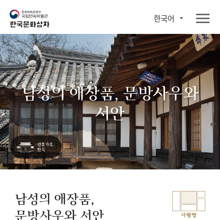
한국어
남성의 애장품, 문방사우와
서안
남성의 애장품,
문방사우와 서안
사랑방