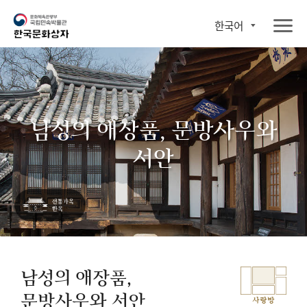
한국어
남성의 애장품, 문방사우와
서안
남성의 애장품,
문방사우와 서안
사랑방