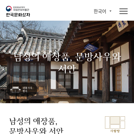
한국어
남성의 애장품, 문방사우와
서안
남성의 애장품,
문방사우와 서안
사랑방