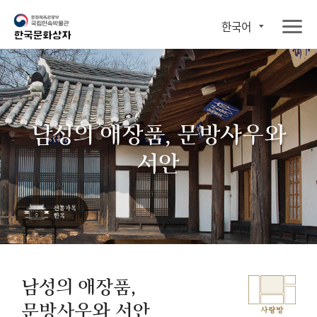
한국어
남성의 애장품, 문방사우와
서안
남성의 애장품,
문방사우와 서안
사랑방