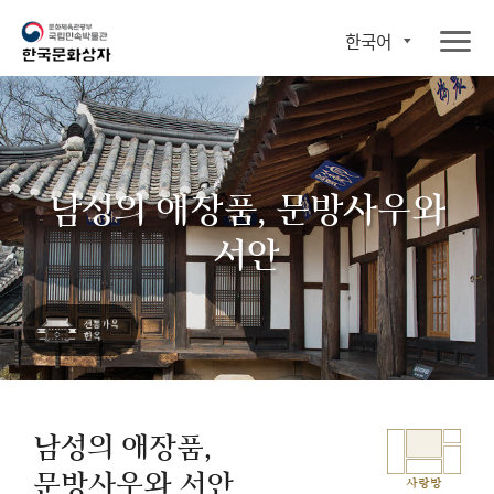
한국어
남성의 애장품, 문방사우와
서안
남성의 애장품,
문방사우와 서안
사랑방