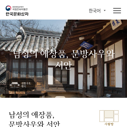
한국어
남성의 애장품, 문방사우와
서안
남성의 애장품,
문방사우와 서안
사랑방