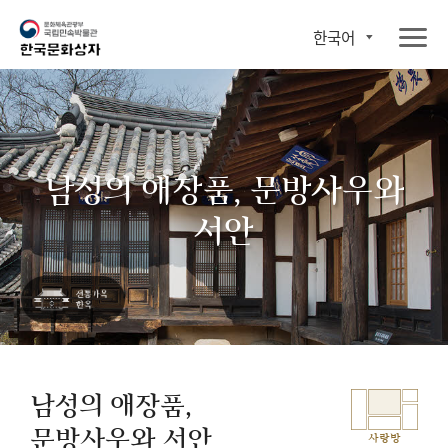
한국어
남성의 애장품, 문방사우와
서안
남성의 애장품,
문방사우와 서안
사랑방