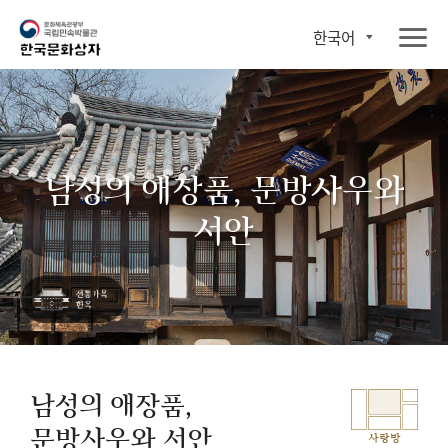
한국어
남성의 애장품, 문방사우와
서안
남성의 애장품,
문방사우와 서안
사랑방