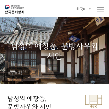
한국어
남성의 애장품, 문방사우와
서안
남성의 애장품,
문방사우와 서안
사랑방