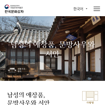
한국어
남성의 애장품, 문방사우와
서안
남성의 애장품,
문방사우와 서안
사랑방