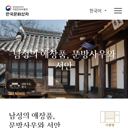
한국어
남성의 애장품, 문방사우와
서안
남성의 애장품,
문방사우와 서안
사랑방