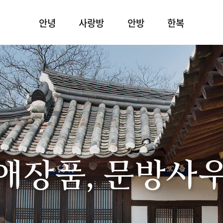
안녕
사랑방
안방
한복
애장품, 문방사