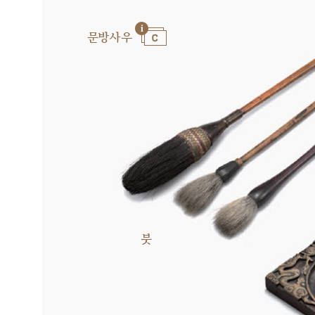
문방사우
붓