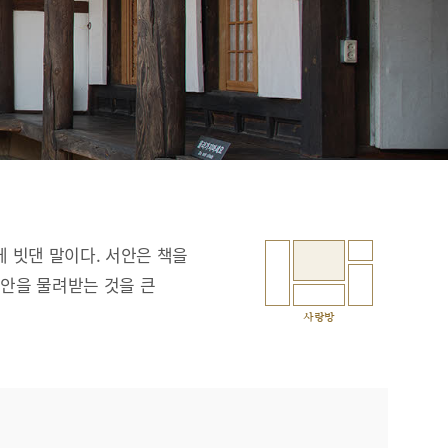
에 빗댄 말이다. 서안은 책을
서안을 물려받는 것을 큰
사랑방