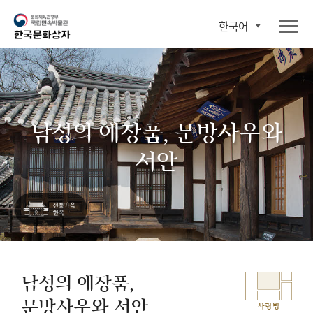
한국어
남성의 애장품, 문방사우와
서안
남성의 애장품,
문방사우와 서안
사랑방