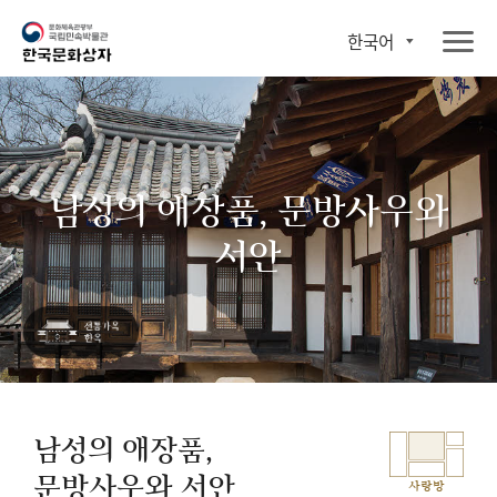
한국어
남성의 애장품, 문방사우와
서안
남성의 애장품,
문방사우와 서안
사랑방