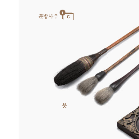
문방사우
붓