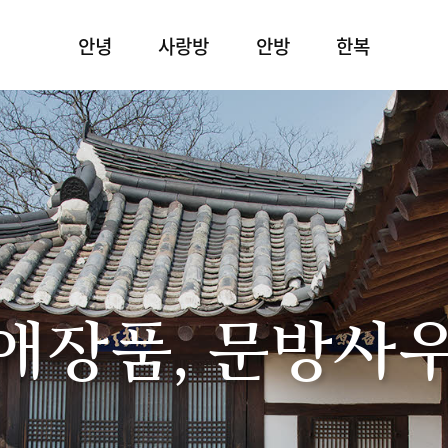
안녕
사랑방
안방
한복
애장품, 문방사