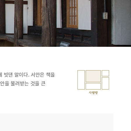
에 빗댄 말이다. 서안은 책을
서안을 물려받는 것을 큰
사랑방