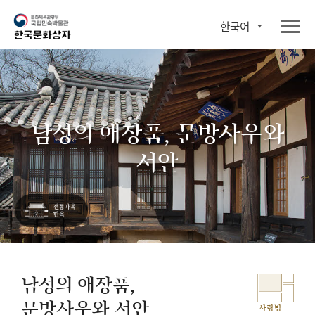
한국어
남성의 애장품, 문방사우와
서안
남성의 애장품,
문방사우와 서안
사랑방