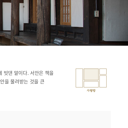
에 빗댄 말이다. 서안은 책을
서안을 물려받는 것을 큰
사랑방