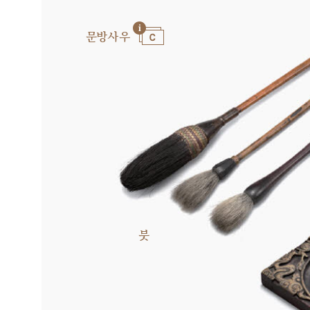
문방사우
붓