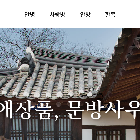
안녕
사랑방
안방
한복
애장품, 문방사