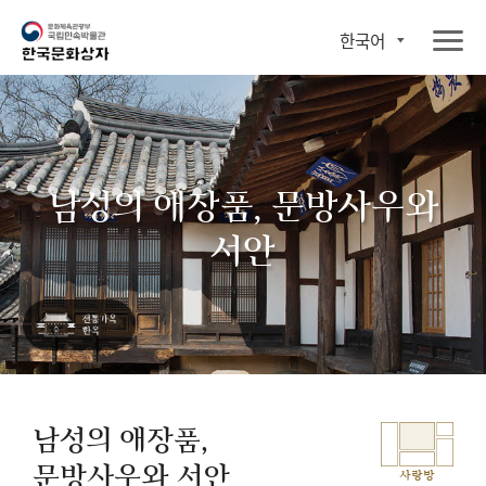
한국어
남성의 애장품, 문방사우와
서안
남성의 애장품,
문방사우와 서안
사랑방