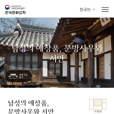
한국어
남성의 애장품, 문방사우와
서안
남성의 애장품,
문방사우와 서안
사랑방