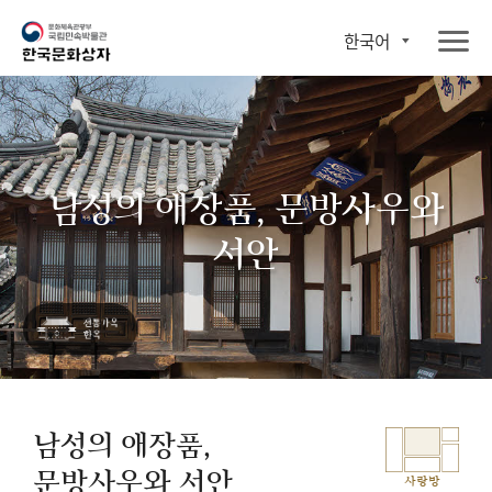
한국어
남성의 애장품, 문방사우와
서안
남성의 애장품,
문방사우와 서안
사랑방