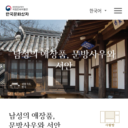
한국어
남성의 애장품, 문방사우와
서안
남성의 애장품,
문방사우와 서안
사랑방