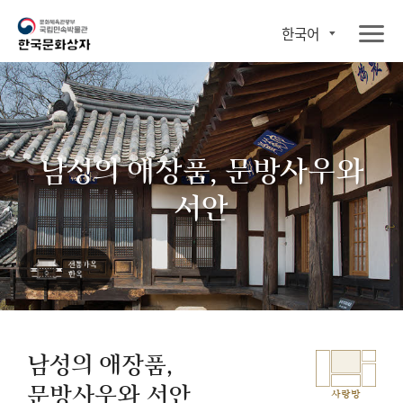
한국어
남성의 애장품, 문방사우와
서안
남성의 애장품,
문방사우와 서안
사랑방