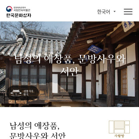
한국어
남성의 애장품, 문방사우와
서안
남성의 애장품,
문방사우와 서안
사랑방