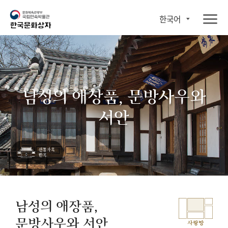
한국어
남성의 애장품, 문방사우와
서안
남성의 애장품,
문방사우와 서안
사랑방