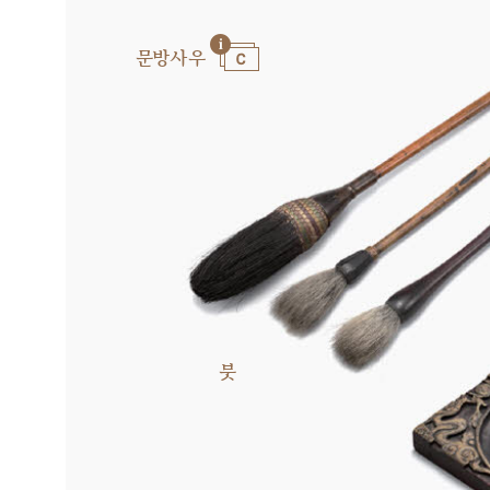
문방사우
붓