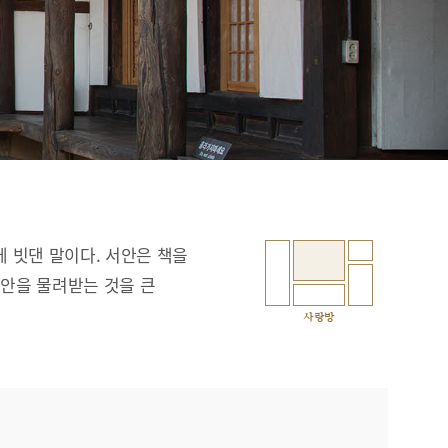
에 빗댄 말이다. 서안은 책을
서안을 물려받는 것을 큰
사랑방