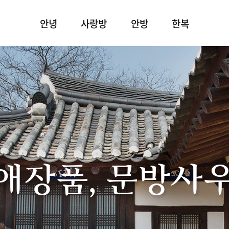
안녕
사랑방
안방
한복
애장품, 문방사