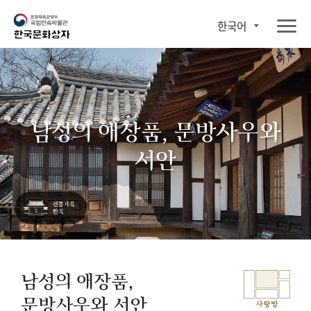
한국어
남성의 애장품, 문방사우와
서안
남성의 애장품,
문방사우와 서안
사랑방