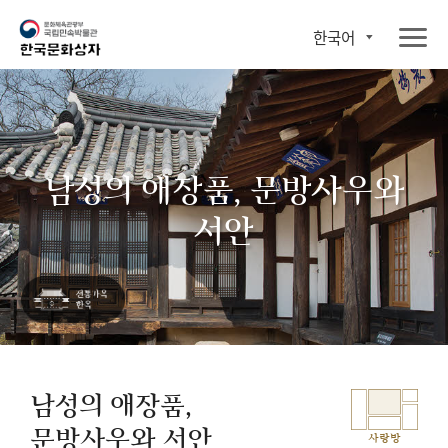
한국어
남성의 애장품, 문방사우와
서안
남성의 애장품,
문방사우와 서안
사랑방