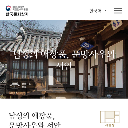
한국어
남성의 애장품, 문방사우와
서안
남성의 애장품,
문방사우와 서안
사랑방