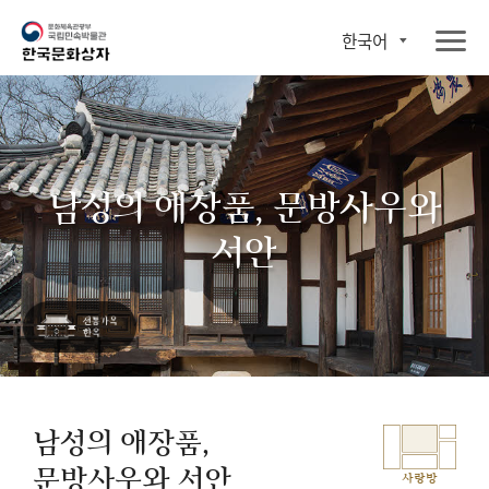
한국어
남성의 애장품, 문방사우와
서안
남성의 애장품,
문방사우와 서안
사랑방