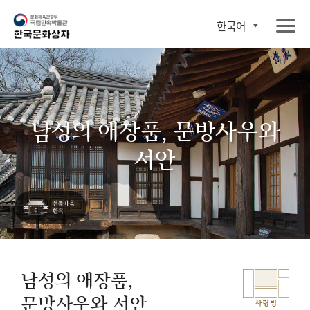
한국어
남성의 애장품, 문방사우와
서안
남성의 애장품,
문방사우와 서안
사랑방