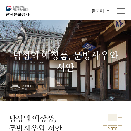
한국어
남성의 애장품, 문방사우와
서안
남성의 애장품,
문방사우와 서안
사랑방