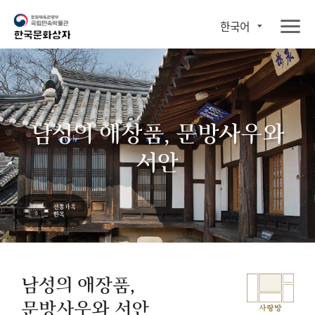
한국어
남성의 애장품, 문방사우와
서안
남성의 애장품,
문방사우와 서안
사랑방