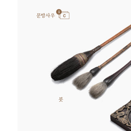
문방사우
붓