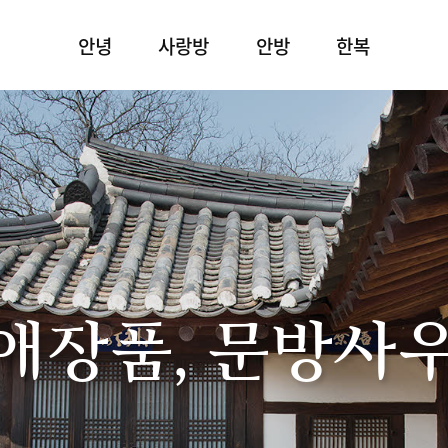
안녕
사랑방
안방
한복
애장품, 문방사