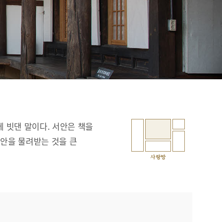
에 빗댄 말이다. 서안은 책을
서안을 물려받는 것을 큰
사랑방