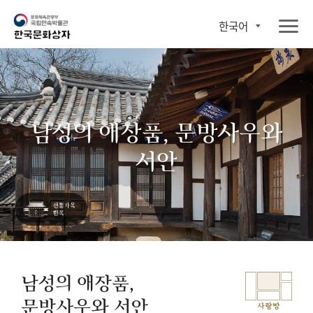
한국어
남성의 애장품, 문방사우와
서안
남성의 애장품,
문방사우와 서안
사랑방