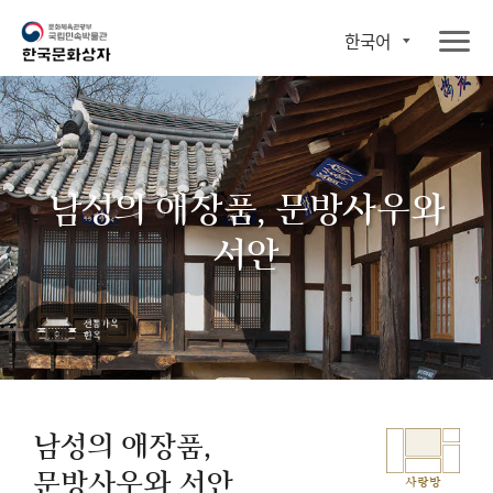
한국어
남성의 애장품, 문방사우와
서안
남성의 애장품,
문방사우와 서안
사랑방