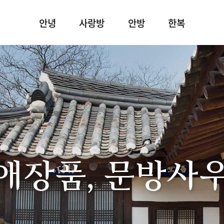
안녕
사랑방
안방
한복
애장품, 문방사