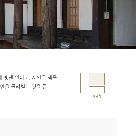
에 빗댄 말이다. 서안은 책을
서안을 물려받는 것을 큰
사랑방