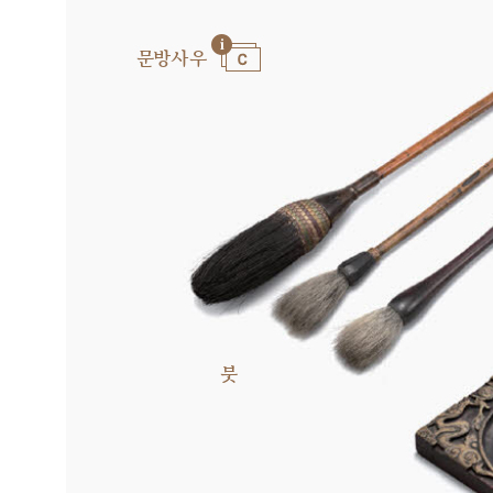
문방사우
붓