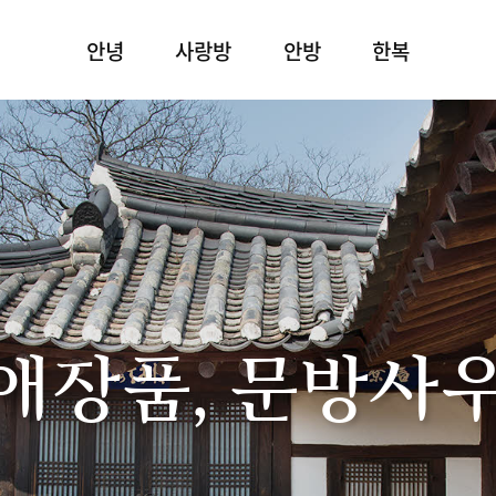
안녕
사랑방
안방
한복
애장품, 문방사