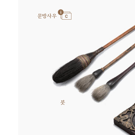
문방사우
붓