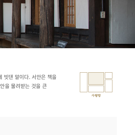
에 빗댄 말이다. 서안은 책을
서안을 물려받는 것을 큰
사랑방