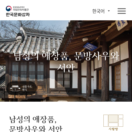
한국어
남성의 애장품, 문방사우와
서안
남성의 애장품,
문방사우와 서안
사랑방