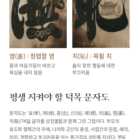
염(廉)
청렴할 염
치(恥)
욕될 치
|
|
몸과 마음가짐이 바르고
옳지 못한 행동에 대한
욕심을 내지 않음
부끄러움
평생 지켜야 할 덕목
문자도
문자도는 ‘효(孝), 제(悌), 충(忠), 신(信), 예(禮), 의(義), 염(廉),
치(恥)’여덟 글자를 상징물들과 함께 그린 그림이다. 부모의
효도와 형제간의 우애, 나라와 군신의 충성, 사람간의 믿음, 예의,
의리, 청렴하고 부끄러움을 아는 몸가짐의 의미를 지녔다. 옛날