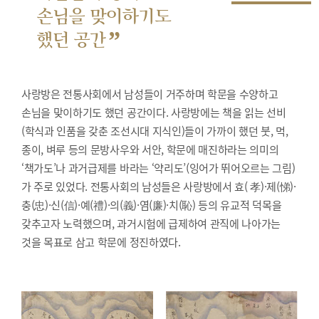
손님을 맞이하기도
”
했던 공간
사랑방은 전통사회에서 남성들이 거주하며 학문을 수양하고
손님을 맞이하기도 했던 공간이다. 사랑방에는 책을 읽는 선비
(학식과 인품을 갖춘 조선시대 지식인)들이 가까이 했던 붓, 먹,
종이, 벼루 등의 문방사우와 서안, 학문에 매진하라는 의미의
‘책가도’나 과거급제를 바라는 ‘약리도’(잉어가 뛰어오르는 그림)
가 주로 있었다. 전통사회의 남성들은 사랑방에서 효( 孝)·제(悌)·
충(忠)·신(信)·예(禮)·의(義)·염(廉)·치(恥) 등의 유교적 덕목을
갖추고자 노력했으며, 과거시험에 급제하여 관직에 나아가는
것을 목표로 삼고 학문에 정진하였다.