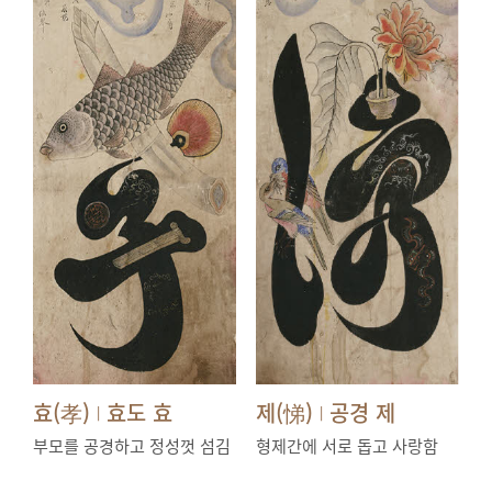
효(孝)
효도 효
제(悌)
공경 제
|
|
부모를 공경하고 정성껏 섬김
형제간에 서로 돕고 사랑함