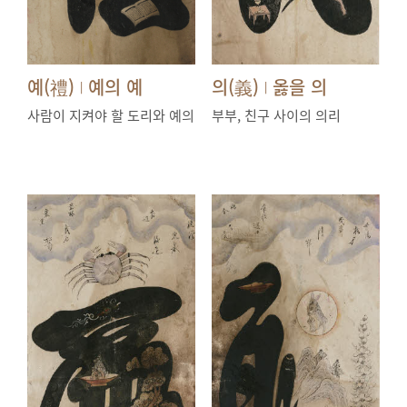
예(禮)
예의 예
의(義)
옳을 의
|
|
사람이 지켜야 할 도리와 예의
부부, 친구 사이의 의리