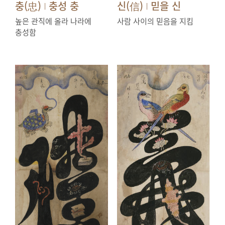
충(忠)
충성 충
신(信)
믿을 신
|
|
높은 관직에 올라 나라에
사람 사이의 믿음을 지킴
충성함