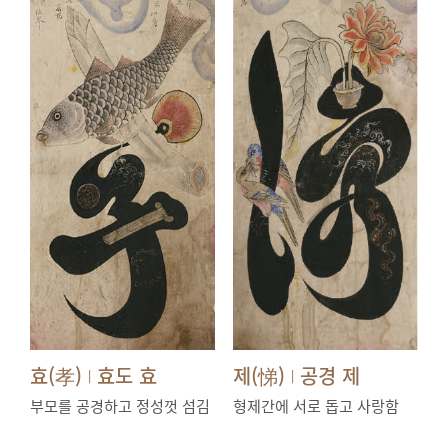
효(孝)
효도 효
제(悌)
공경 제
|
|
부모를 공경하고 정성껏 섬김
형제간에 서로 돕고 사랑함