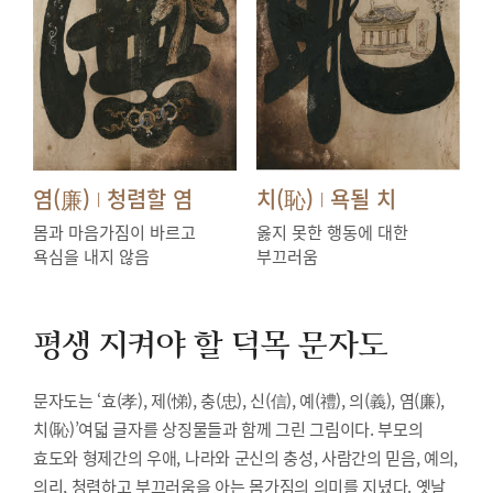
염(廉)
청렴할 염
치(恥)
욕될 치
|
|
몸과 마음가짐이 바르고
옳지 못한 행동에 대한
욕심을 내지 않음
부끄러움
평생 지켜야 할 덕목
문자도
문자도는 ‘효(孝), 제(悌), 충(忠), 신(信), 예(禮), 의(義), 염(廉),
치(恥)’여덟 글자를 상징물들과 함께 그린 그림이다. 부모의
효도와 형제간의 우애, 나라와 군신의 충성, 사람간의 믿음, 예의,
의리, 청렴하고 부끄러움을 아는 몸가짐의 의미를 지녔다. 옛날