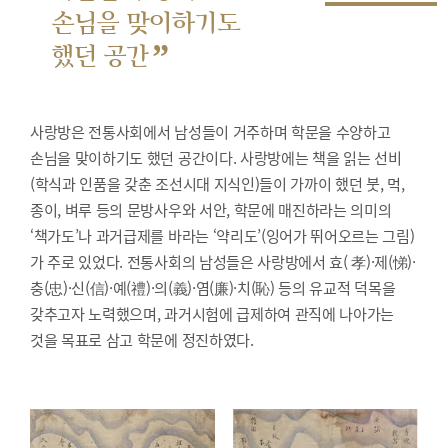
손님을 맞이하기도
”
했던 공간
사랑방은 전통사회에서 남성들이 거주하며 학문을 수양하고
손님을 맞이하기도 했던 공간이다. 사랑방에는 책을 읽는 선비
(학식과 인품을 갖춘 조선시대 지식인)들이 가까이 했던 붓, 먹,
종이, 벼루 등의 문방사우와 서안, 학문에 매진하라는 의미의
‘책가도’나 과거급제를 바라는 ‘약리도’(잉어가 뛰어오르는 그림)
가 주로 있었다. 전통사회의 남성들은 사랑방에서 효( 孝)·제(悌)·
충(忠)·신(信)·예(禮)·의(義)·염(廉)·치(恥) 등의 유교적 덕목을
갖추고자 노력했으며, 과거시험에 급제하여 관직에 나아가는
것을 목표로 삼고 학문에 정진하였다.