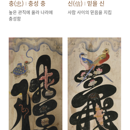
충(忠)
충성 충
신(信)
믿을 신
|
|
높은 관직에 올라 나라에
사람 사이의 믿음을 지킴
충성함