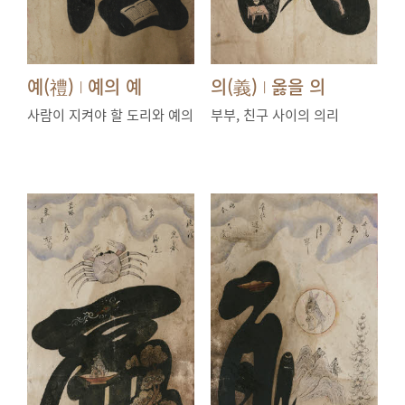
예(禮)
예의 예
의(義)
옳을 의
|
|
사람이 지켜야 할 도리와 예의
부부, 친구 사이의 의리