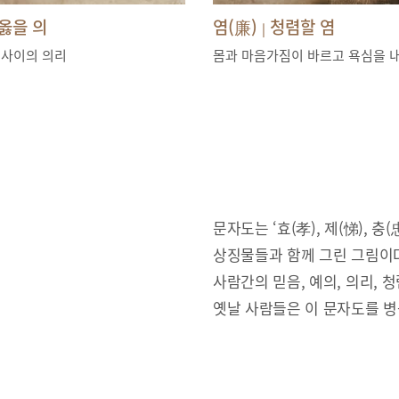
옳을 의
염(廉)
청렴할 염
|
 사이의 의리
몸과 마음가짐이 바르고 욕심을 
문자도는 ‘효(孝), 제(悌), 충(忠
상징물들과 함께 그린 그림이다
사람간의 믿음, 예의, 의리,
옛날 사람들은 이 문자도를 병