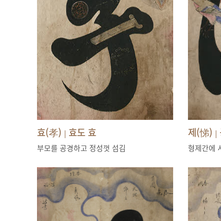
효(孝)
효도 효
제(悌)
|
|
부모를 공경하고 정성껏 섬김
형제간에 