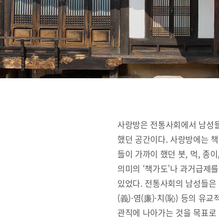
사랑방은 전통사회에서 남성들
했던 공간이다. 사랑방에는 책
들이 가까이 했던 붓, 먹, 종
의미의 ‘책가도’나 과거급제를
있었다. 전통사회의 남성들은 사랑
(義)·염(廉)·치(恥) 등의 
관직에 나아가는 것을 목표로