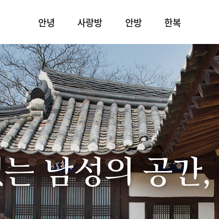
안녕
사랑방
안방
한복
있는 남성의 공간,