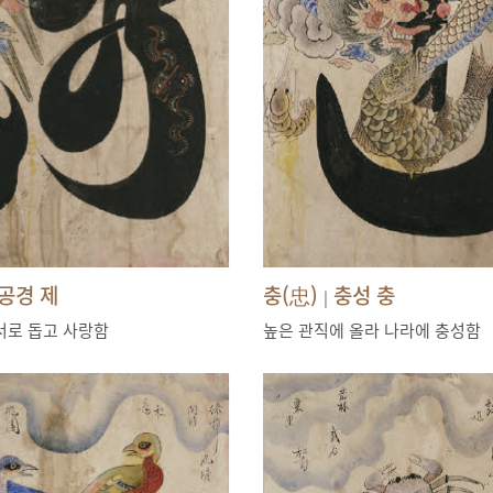
공경 제
충(忠)
충성 충
|
서로 돕고 사랑함
높은 관직에 올라 나라에 충성함