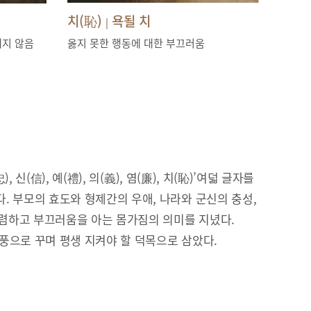
치(恥)
욕될 치
|
내지 않음
옳지 못한 행동에 대한 부끄러움
), 신(信), 예(禮), 의(義), 염(廉), 치(恥)’여덟 글자를
. 부모의 효도와 형제간의 우애, 나라와 군신의 충성,
 청렴하고 부끄러움을 아는 몸가짐의 의미를 지녔다.
풍으로 꾸며 평생 지켜야 할 덕목으로 삼았다.