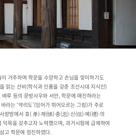
이 거주하며 학문을 수양하고 손님을 맞이하기도
을 읽는 선비(학식과 인품을 갖춘 조선시대 지식인)
이, 벼루 등의 문방사우와 서안, 학문에 매진하라는
 바라는 ‘약리도’(잉어가 뛰어오르는 그림)가 주로
방에서 효( 孝)·제(悌)·충(忠)·신(信)·예(禮)·의
유교적 덕목을 갖추고자 노력했으며, 과거시험에 급제하여
 삼고 학문에 정진하였다.