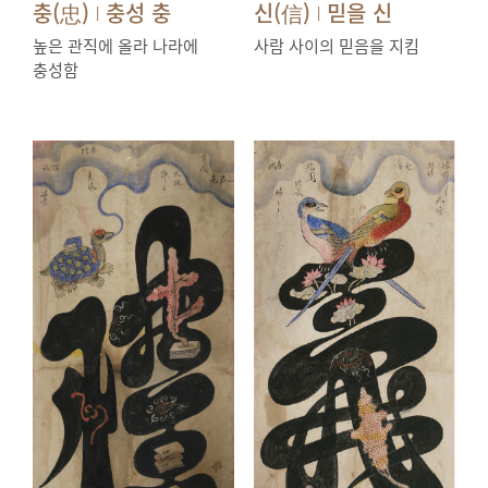
충(忠)
충성 충
신(信)
믿을 신
|
|
높은 관직에 올라 나라에
사람 사이의 믿음을 지킴
충성함