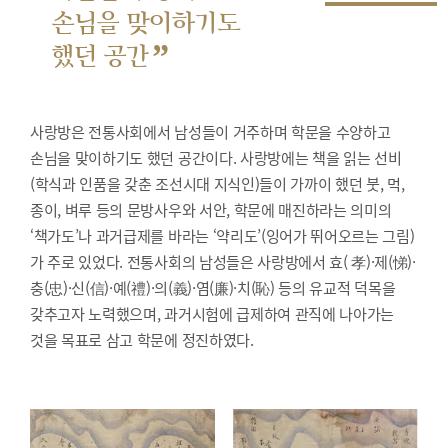
손님을 맞이하기도
”
했던 공간
사랑방은 전통사회에서 남성들이 거주하며 학문을 수양하고
손님을 맞이하기도 했던 공간이다. 사랑방에는 책을 읽는 선비
(학식과 인품을 갖춘 조선시대 지식인)들이 가까이 했던 붓, 먹,
종이, 벼루 등의 문방사우와 서안, 학문에 매진하라는 의미의
‘책가도’나 과거급제를 바라는 ‘약리도’(잉어가 뛰어오르는 그림)
가 주로 있었다. 전통사회의 남성들은 사랑방에서 효( 孝)·제(悌)·
충(忠)·신(信)·예(禮)·의(義)·염(廉)·치(恥) 등의 유교적 덕목을
갖추고자 노력했으며, 과거시험에 급제하여 관직에 나아가는
것을 목표로 삼고 학문에 정진하였다.