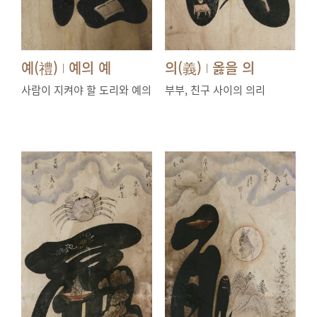
예(禮)
예의 예
의(義)
옳을 의
|
|
사람이 지켜야 할 도리와 예의
부부, 친구 사이의 의리