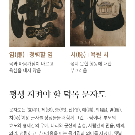
염(廉)
청렴할 염
치(恥)
욕될 치
|
|
몸과 마음가짐이 바르고
옳지 못한 행동에 대한
욕심을 내지 않음
부끄러움
평생 지켜야 할 덕목
문자도
문자도는 ‘효(孝), 제(悌), 충(忠), 신(信), 예(禮), 의(義), 염(廉),
치(恥)’여덟 글자를 상징물들과 함께 그린 그림이다. 부모의
효도와 형제간의 우애, 나라와 군신의 충성, 사람간의 믿음, 예의,
의리, 청렴하고 부끄러움을 아는 몸가짐의 의미를 지녔다. 옛날