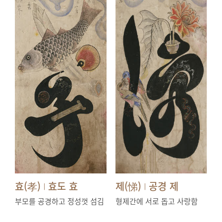
효(孝)
효도 효
제(悌)
공경 제
|
|
부모를 공경하고 정성껏 섬김
형제간에 서로 돕고 사랑함