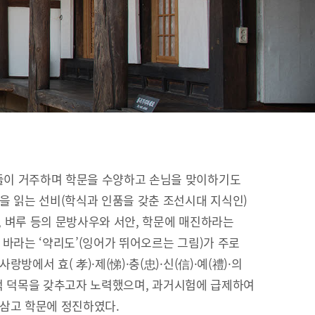
이 거주하며 학문을 수양하고 손님을 맞이하기도
을 읽는 선비(학식과 인품을 갖춘 조선시대 지식인)
이, 벼루 등의 문방사우와 서안, 학문에 매진하라는
 바라는 ‘약리도’(잉어가 뛰어오르는 그림)가 주로
방에서 효( 孝)·제(悌)·충(忠)·신(信)·예(禮)·의
유교적 덕목을 갖추고자 노력했으며, 과거시험에 급제하여
 삼고 학문에 정진하였다.