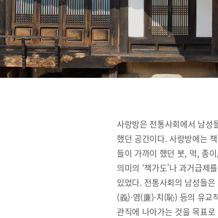
사랑방은 전통사회에서 남성들
했던 공간이다. 사랑방에는 책
들이 가까이 했던 붓, 먹, 종
의미의 ‘책가도’나 과거급제를
있었다. 전통사회의 남성들은 사랑
(義)·염(廉)·치(恥) 등의 
관직에 나아가는 것을 목표로