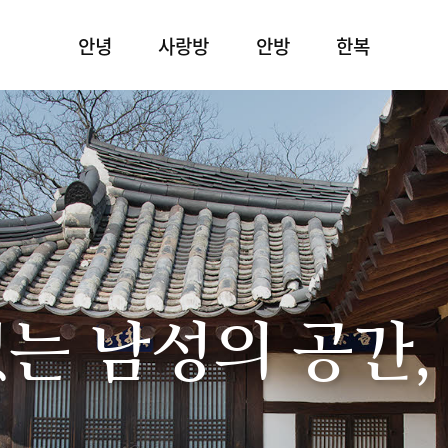
안녕
사랑방
안방
한복
있는 남성의 공간,