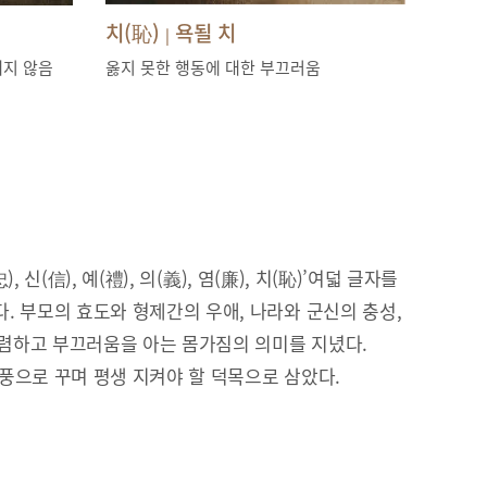
치(恥)
욕될 치
|
내지 않음
옳지 못한 행동에 대한 부끄러움
), 신(信), 예(禮), 의(義), 염(廉), 치(恥)’여덟 글자를
. 부모의 효도와 형제간의 우애, 나라와 군신의 충성,
 청렴하고 부끄러움을 아는 몸가짐의 의미를 지녔다.
풍으로 꾸며 평생 지켜야 할 덕목으로 삼았다.