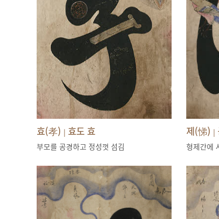
효(孝)
효도 효
제(悌)
|
|
부모를 공경하고 정성껏 섬김
형제간에 