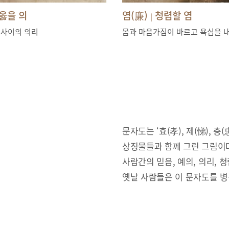
옳을 의
염(廉)
청렴할 염
|
 사이의 의리
몸과 마음가짐이 바르고 욕심을 
문자도는 ‘효(孝), 제(悌), 충(忠
상징물들과 함께 그린 그림이다
사람간의 믿음, 예의, 의리,
옛날 사람들은 이 문자도를 병