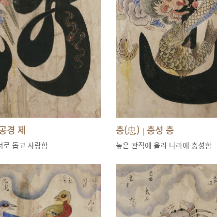
공경 제
충(忠)
충성 충
|
서로 돕고 사랑함
높은 관직에 올라 나라에 충성함