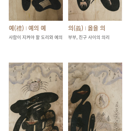
예(禮)
예의 예
의(義)
옳을 의
|
|
사람이 지켜야 할 도리와 예의
부부, 친구 사이의 의리