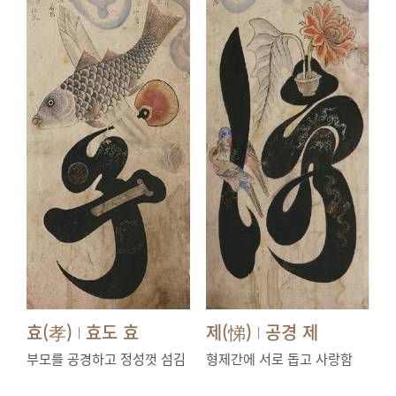
효(孝)
효도 효
제(悌)
공경 제
|
|
부모를 공경하고 정성껏 섬김
형제간에 서로 돕고 사랑함