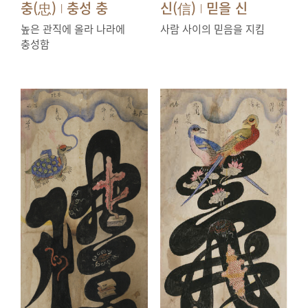
충(忠)
충성 충
신(信)
믿을 신
|
|
높은 관직에 올라 나라에
사람 사이의 믿음을 지킴
충성함