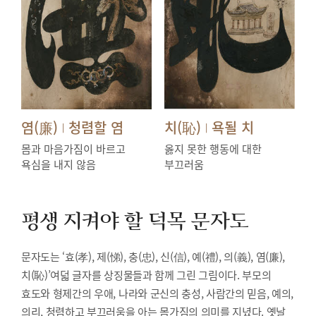
염(廉)
청렴할 염
치(恥)
욕될 치
|
|
몸과 마음가짐이 바르고
옳지 못한 행동에 대한
욕심을 내지 않음
부끄러움
평생 지켜야 할 덕목
문자도
문자도는 ‘효(孝), 제(悌), 충(忠), 신(信), 예(禮), 의(義), 염(廉),
치(恥)’여덟 글자를 상징물들과 함께 그린 그림이다. 부모의
효도와 형제간의 우애, 나라와 군신의 충성, 사람간의 믿음, 예의,
의리, 청렴하고 부끄러움을 아는 몸가짐의 의미를 지녔다. 옛날