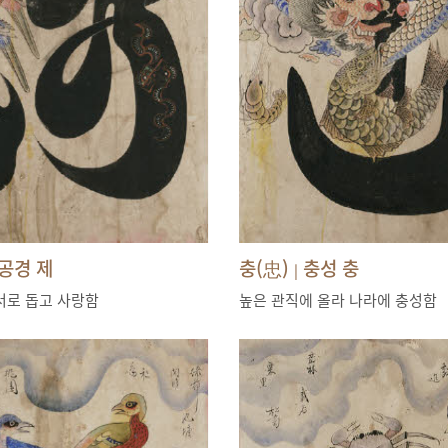
공경 제
충(忠)
충성 충
|
서로 돕고 사랑함
높은 관직에 올라 나라에 충성함