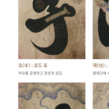
효(孝)
효도 효
제(悌)
|
|
부모를 공경하고 정성껏 섬김
형제간에 