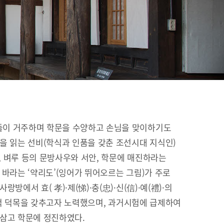
이 거주하며 학문을 수양하고 손님을 맞이하기도
을 읽는 선비(학식과 인품을 갖춘 조선시대 지식인)
이, 벼루 등의 문방사우와 서안, 학문에 매진하라는
 바라는 ‘약리도’(잉어가 뛰어오르는 그림)가 주로
방에서 효( 孝)·제(悌)·충(忠)·신(信)·예(禮)·의
유교적 덕목을 갖추고자 노력했으며, 과거시험에 급제하여
 삼고 학문에 정진하였다.