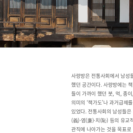
사랑방은 전통사회에서 남성들
했던 공간이다. 사랑방에는 책
들이 가까이 했던 붓, 먹, 종
의미의 ‘책가도’나 과거급제를
있었다. 전통사회의 남성들은 사랑
(義)·염(廉)·치(恥) 등의 
관직에 나아가는 것을 목표로