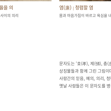
옳을 의
염(廉)
청렴할 염
|
 사이의 의리
몸과 마음가짐이 바르고 욕심을 
문자도는 ‘효(孝), 제(悌), 충(忠
상징물들과 함께 그린 그림이다
사람간의 믿음, 예의, 의리,
옛날 사람들은 이 문자도를 병