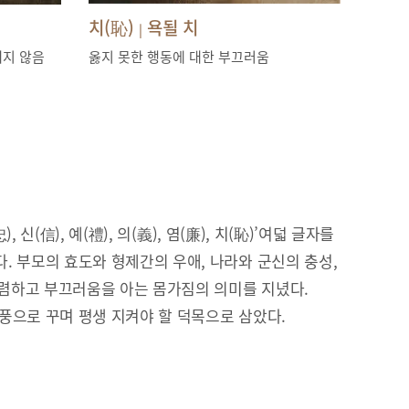
치(恥)
욕될 치
|
내지 않음
옳지 못한 행동에 대한 부끄러움
), 신(信), 예(禮), 의(義), 염(廉), 치(恥)’여덟 글자를
. 부모의 효도와 형제간의 우애, 나라와 군신의 충성,
 청렴하고 부끄러움을 아는 몸가짐의 의미를 지녔다.
풍으로 꾸며 평생 지켜야 할 덕목으로 삼았다.