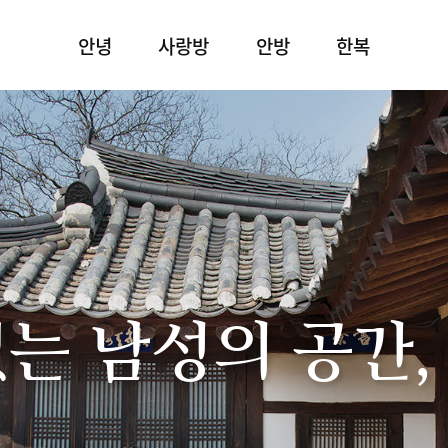
안녕
사랑방
안방
한복
있는 남성의 공간,